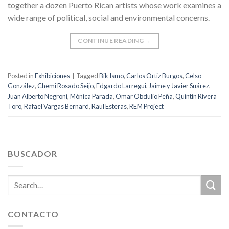
together a dozen Puerto Rican artists whose work examines a
wide range of political, social and environmental concerns.
CONTINUE READING
→
Posted in
Exhibiciones
|
Tagged
Bik Ismo
,
Carlos Ortiz Burgos
,
Celso
González
,
Chemi Rosado Seijo
,
Edgardo Larregui
,
Jaime y Javier Suárez
,
Juan Alberto Negroni
,
Mónica Parada
,
Omar Obdulio Peña
,
Quintín Rivera
Toro
,
Rafael Vargas Bernard
,
Raul Esteras
,
REM Project
BUSCADOR
CONTACTO