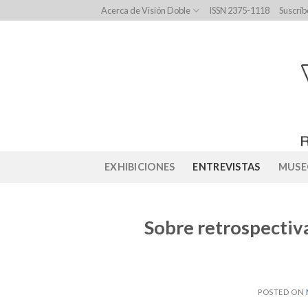
Skip
Acerca de Visión Doble
ISSN 2375-1118
Suscríb
to
content
EXHIBICIONES
ENTREVISTAS
MUSE
Sobre retrospectiva
POSTED ON