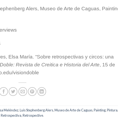
tephenberg Alers, Museo de Arte de Caguas, Paintin
terviews
4
s, Elsa María. “Sobre retrospectivas y circos: una
Doble: Revista de Creitica e Historia del Arte
, 15 de
.edu/visiondoble
lsa Meléndez
,
Luis Stephenberg Alers
,
Museo de Arte de Caguas
,
Painting
,
Pintura
Retrospectiva
,
Retrospective
.