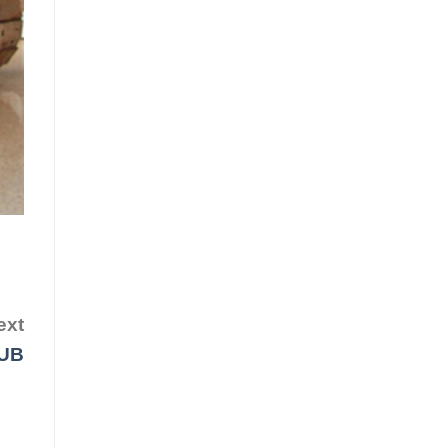
ext
UB