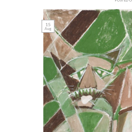
POSTED 
15
Aug