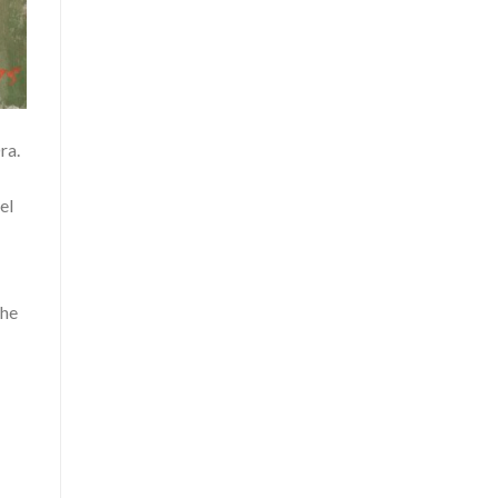
ra.
el
the