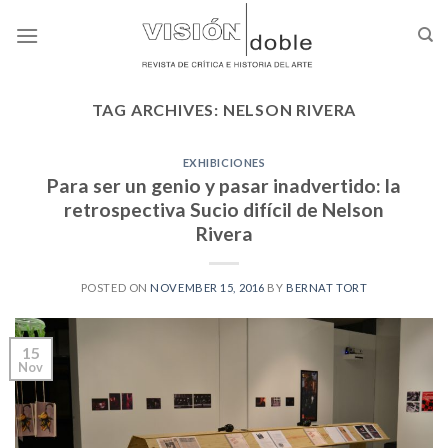
Skip
to
content
TAG ARCHIVES:
NELSON RIVERA
EXHIBICIONES
Para ser un genio y pasar inadvertido: la
retrospectiva Sucio difícil de Nelson
Rivera
POSTED ON
NOVEMBER 15, 2016
BY
BERNAT TORT
15
Nov