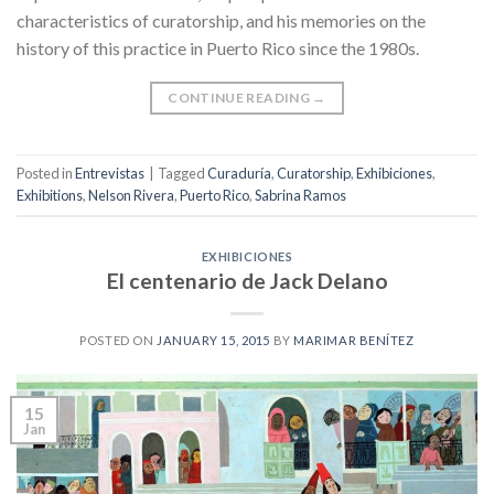
characteristics of curatorship, and his memories on the
history of this practice in Puerto Rico since the 1980s.
CONTINUE READING
→
Posted in
Entrevistas
|
Tagged
Curaduría
,
Curatorship
,
Exhibiciones
,
Exhibitions
,
Nelson Rivera
,
Puerto Rico
,
Sabrina Ramos
EXHIBICIONES
El centenario de Jack Delano
POSTED ON
JANUARY 15, 2015
BY
MARIMAR BENÍTEZ
15
Jan