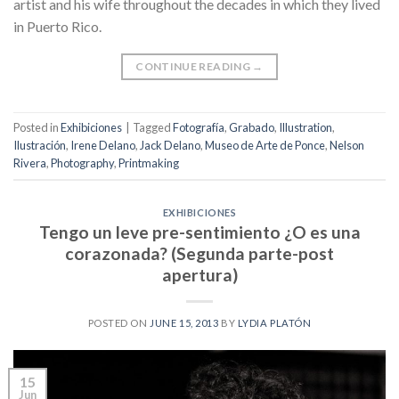
artist and his wife throughout the decades in which they lived
in Puerto Rico.
CONTINUE READING
→
Posted in
Exhibiciones
|
Tagged
Fotografía
,
Grabado
,
Illustration
,
Ilustración
,
Irene Delano
,
Jack Delano
,
Museo de Arte de Ponce
,
Nelson
Rivera
,
Photography
,
Printmaking
EXHIBICIONES
Tengo un leve pre-sentimiento ¿O es una
corazonada? (Segunda parte-post
apertura)
POSTED ON
JUNE 15, 2013
BY
LYDIA PLATÓN
15
Jun