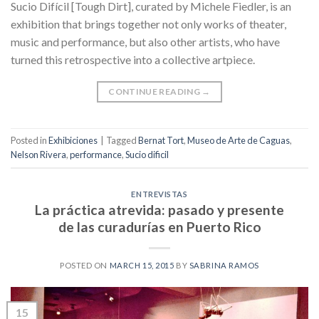
Sucio Difícil [Tough Dirt], curated by Michele Fiedler, is an
exhibition that brings together not only works of theater,
music and performance, but also other artists, who have
turned this retrospective into a collective artpiece.
CONTINUE READING
→
Posted in
Exhibiciones
|
Tagged
Bernat Tort
,
Museo de Arte de Caguas
,
Nelson Rivera
,
performance
,
Sucio dificil
ENTREVISTAS
La práctica atrevida: pasado y presente
de las curadurías en Puerto Rico
POSTED ON
MARCH 15, 2015
BY
SABRINA RAMOS
15