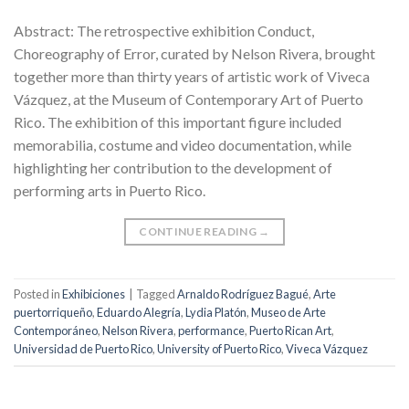
Abstract: The retrospective exhibition Conduct,
Choreography of Error, curated by Nelson Rivera, brought
together more than thirty years of artistic work of Viveca
Vázquez, at the Museum of Contemporary Art of Puerto
Rico. The exhibition of this important figure included
memorabilia, costume and video documentation, while
highlighting her contribution to the development of
performing arts in Puerto Rico.
CONTINUE READING
→
Posted in
Exhibiciones
|
Tagged
Arnaldo Rodríguez Bagué
,
Arte
puertorriqueño
,
Eduardo Alegría
,
Lydia Platón
,
Museo de Arte
Contemporáneo
,
Nelson Rivera
,
performance
,
Puerto Rican Art
,
Universidad de Puerto Rico
,
University of Puerto Rico
,
Viveca Vázquez