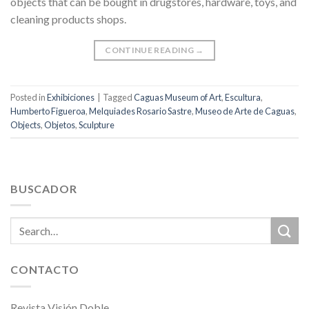
objects that can be bought in drugstores, hardware, toys, and
cleaning products shops.
CONTINUE READING
→
Posted in
Exhibiciones
|
Tagged
Caguas Museum of Art
,
Escultura
,
Humberto Figueroa
,
Melquiades Rosario Sastre
,
Museo de Arte de Caguas
,
Objects
,
Objetos
,
Sculpture
BUSCADOR
CONTACTO
Revista Visión Doble