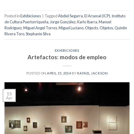
Posted in
Exhibiciones
|
Tagged
Abdiel Segarra
,
El Arsenal (ICP)
,
Instituto
de Cultura Puertorriqueña
,
Jorge González
,
Karlo Ibarra
,
Manuel
Rodríguez
,
Miguel Angel Torres
,
Miguel Luciano
,
Objects
,
Objetos
,
Quintín
Rivera Toro
,
Stephanie Silva
EXHIBICIONES
Artefactos: modos de empleo
POSTED ON
APRIL 15, 2014
BY
RAFAEL JACKSON
15
Apr