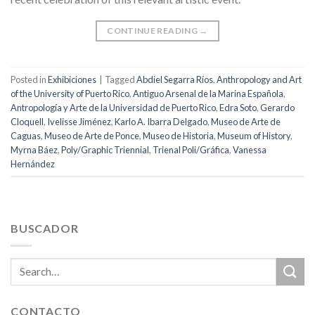
CONTINUE READING
→
Posted in
Exhibiciones
|
Tagged
Abdiel Segarra Ríos
,
Anthropology and Art
of the University of Puerto Rico
,
Antiguo Arsenal de la Marina Española
,
Antropología y Arte de la Universidad de Puerto Rico
,
Edra Soto
,
Gerardo
Cloquell
,
Ivelisse Jiménez
,
Karlo A. Ibarra Delgado
,
Museo de Arte de
Caguas
,
Museo de Arte de Ponce
,
Museo de Historia
,
Museum of History
,
Myrna Báez
,
Poly/Graphic Triennial
,
Trienal Poli/Gráfica
,
Vanessa
Hernández
BUSCADOR
CONTACTO