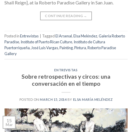
Shall Reign], at la Roberto Paradise Gallery in San Juan.
CONTINUE READING
→
Posted in
Entrevistas
|
Tagged
El Arsenal
,
Elsa Meléndez
,
Galería Roberto
Paradise
,
Institute of Puerto Rican Culture
,
Instituto de Cultura
Puertorriqueña
,
José Luis Vargas
,
Painting
,
Pintura
,
Roberto Paradise
Gallery
ENTREVISTAS
Sobre retrospectivas y circos: una
conversación en el tiempo
POSTED ON
MARCH 15, 2014
BY
ELSA MARÍA MELÉNDEZ
15
Mar