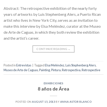
Abstract: The retrospective exhibition of the nearly forty
years of artworks by Luis Stephenberg Alers, a Puerto Rican
artist who lives in New York City, serves as an invitation to
make this interview by Elsa Meléndez, curator at the Museo
de Arte de Caguas, in which they both review the exhibition
and the artist’s career.
CONTINUE READING
→
Posted in
Entrevistas
|
Tagged
Elsa Meléndez
,
Luis Stephenberg Alers
,
Museo de Arte de Caguas
,
Painting
,
Pintura
,
Retrospectiva
,
Retrospective
EXHIBICIONES
8 años de Área
POSTED ON
AUGUST 15, 2013
BY
ANNA ASTOR BLANCO