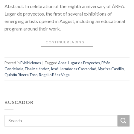
Abstract: In celebration of the eighth anniversary of ÁREA:
Lugar de proyectos, the first of several exhibitions of
emerging artists opened in August, including an educational
program around their work.
CONTINUE READING
→
Posted in
Exhibiciones
|
Tagged
Área: Lugar de Proyectos
,
Efrén
Candelaria
,
Elsa Meléndez
,
José Hernńadez Castrodad
,
Myritza Castillo
,
Quintín Rivera Toro
,
Rogelio Báez Vega
BUSCADOR