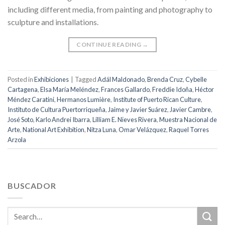
including different media, from painting and photography to
sculpture and installations.
CONTINUE READING
→
Posted in
Exhibiciones
|
Tagged
Adál Maldonado
,
Brenda Cruz
,
Cybelle
Cartagena
,
Elsa María Meléndez
,
Frances Gallardo
,
Freddie Idoña
,
Héctor
Méndez Caratini
,
Hermanos Lumière
,
Institute of Puerto Rican Culture
,
Instituto de Cultura Puertorriqueña
,
Jaime y Javier Suárez
,
Javier Cambre
,
José Soto
,
Karlo Andrei Ibarra
,
Lilliam E. Nieves Rivera
,
Muestra Nacional de
Arte
,
National Art Exhibition
,
Nitza Luna
,
Omar Velázquez
,
Raquel Torres
Arzola
BUSCADOR