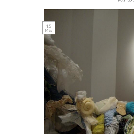
POSTED
15
May