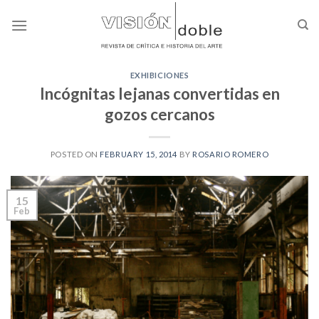
Skip
to
content
EXHIBICIONES
Incógnitas lejanas convertidas en
gozos cercanos
POSTED ON
FEBRUARY 15, 2014
BY
ROSARIO ROMERO
15
Feb