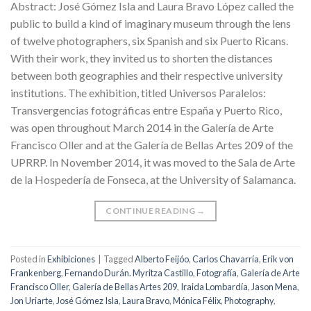
Abstract: José Gómez Isla and Laura Bravo López called the
public to build a kind of imaginary museum through the lens
of twelve photographers, six Spanish and six Puerto Ricans.
With their work, they invited us to shorten the distances
between both geographies and their respective university
institutions. The exhibition, titled Universos Paralelos:
Transvergencias fotográficas entre España y Puerto Rico,
was open throughout March 2014 in the Galería de Arte
Francisco Oller and at the Galería de Bellas Artes 209 of the
UPRRP. In November 2014, it was moved to the Sala de Arte
de la Hospedería de Fonseca, at the University of Salamanca.
CONTINUE READING
→
Posted in
Exhibiciones
|
Tagged
Alberto Feijóo
,
Carlos Chavarría
,
Erik von
Frankenberg
,
Fernando Durán. Myritza Castillo
,
Fotografía
,
Galería de Arte
Francisco Oller
,
Galería de Bellas Artes 209
,
Iraida Lombardía
,
Jason Mena
,
Jon Uriarte
,
José Gómez Isla
,
Laura Bravo
,
Mónica Félix
,
Photography
,