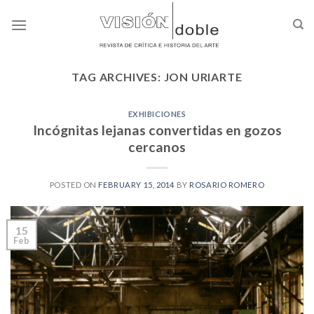
Skip
to
content
TAG ARCHIVES:
JON URIARTE
EXHIBICIONES
Incógnitas lejanas convertidas en gozos
cercanos
POSTED ON
FEBRUARY 15, 2014
BY
ROSARIO ROMERO
15
Feb