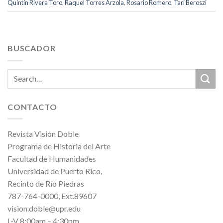
Quintín Rivera Toro
,
Raquel Torres Arzola
,
Rosario Romero
,
Tari Beroszi
BUSCADOR
CONTACTO
Revista Visión Doble
Programa de Historia del Arte
Facultad de Humanidades
Universidad de Puerto Rico,
Recinto de Río Piedras
787-764-0000, Ext.89607
vision.doble@upr.edu
L-V 8:00am – 4:30pm