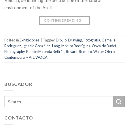
Beltrán, denouncing the destruction of the natural
environment of the Arctic.
CONTINUE READING
→
Posted in
Exhibiciones
|
Tagged
Dibujo
,
Drawing
,
Fotografía
,
Gamaliel
Rodríguez
,
Ignacio González- Lang
,
Mónica Rodríguez
,
Osvaldo Budet
,
Photography
,
Ramón Miranda Beltrán
,
Rosario Romero
,
Walter Otero
Contemporary Art
,
WOCA
BUSCADOR
CONTACTO