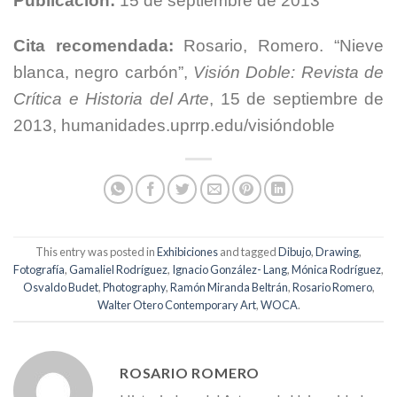
Publicación:
15 de septiembre de 2013
Cita recomendada:
Rosario, Romero. “Nieve
blanca, negro carbón”,
Visión Doble: Revista de
Crítica e Historia del Arte
, 15 de septiembre de
2013, humanidades.uprrp.edu/visióndoble
This entry was posted in
Exhibiciones
and tagged
Dibujo
,
Drawing
,
Fotografía
,
Gamaliel Rodríguez
,
Ignacio González- Lang
,
Mónica Rodríguez
,
Osvaldo Budet
,
Photography
,
Ramón Miranda Beltrán
,
Rosario Romero
,
Walter Otero Contemporary Art
,
WOCA
.
ROSARIO ROMERO