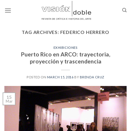
Skip
to
content
TAG ARCHIVES:
FEDERICO HERRERO
EXHIBICIONES
Puerto Rico en ARCO: trayectoria,
proyección y trascendencia
POSTED ON
MARCH 15, 2016
BY
BRENDA CRUZ
15
Mar