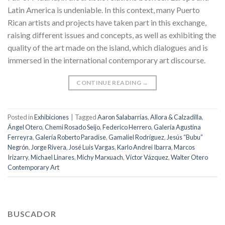
Latin America is undeniable. In this context, many Puerto
Rican artists and projects have taken part in this exchange,
raising different issues and concepts, as well as exhibiting the
quality of the art made on the island, which dialogues and is
immersed in the international contemporary art discourse.
CONTINUE READING
→
Posted in
Exhibiciones
|
Tagged
Aaron Salabarrías
,
Allora & Calzadilla
,
Ángel Otero
,
Chemi Rosado Seijo
,
Federico Herrero
,
Galería Agustina
Ferreyra
,
Galería Roberto Paradise
,
Gamaliel Rodríguez
,
Jesús “Bubu”
Negrón
,
Jorge Rivera
,
José Luis Vargas
,
Karlo Andrei Ibarra
,
Marcos
Irizarry
,
Michael Linares
,
Michy Marxuach
,
Víctor Vázquez
,
Walter Otero
Contemporary Art
BUSCADOR