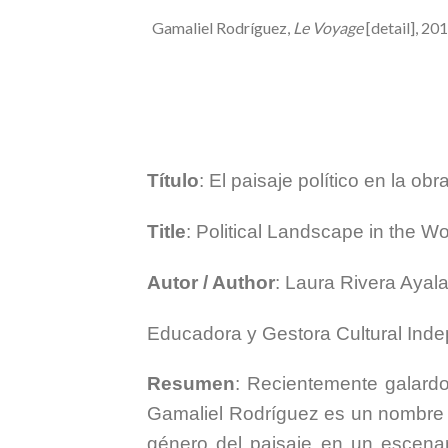
Gamaliel Rodríguez,
Le Voyage
[detail], 2
Título
: El paisaje político en la o
Title
: Political Landscape in the W
Autor / Author
: Laura Rivera Ayal
Educadora y Gestora Cultural Ind
Resumen
: Recientemente galard
Gamaliel Rodríguez es un nombre de
género del paisaje en un escenar