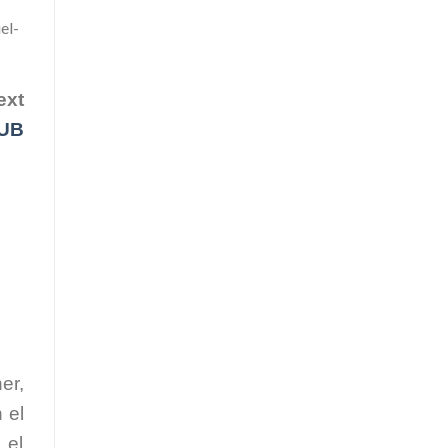
el-
ext
UB
er,
 el
 el