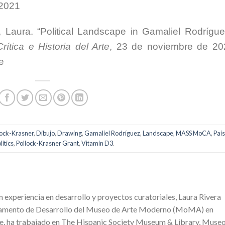
 2021
, Laura. “Political Landscape in Gamaliel Rodrígue
ítica e Historia del Arte
, 23 de noviembre de 20
e
lock-Krasner
,
Dibujo
,
Drawing
,
Gamaliel Rodríguez
,
Landscape
,
MASS MoCA
,
Pais
litics
,
Pollock-Krasner Grant
,
Vitamin D3
.
n experiencia en desarrollo y proyectos curatoriales, Laura Rivera
rtamento de Desarrollo del Museo de Arte Moderno (MoMA) en
, ha trabajado en The Hispanic Society Museum & Library, Muse