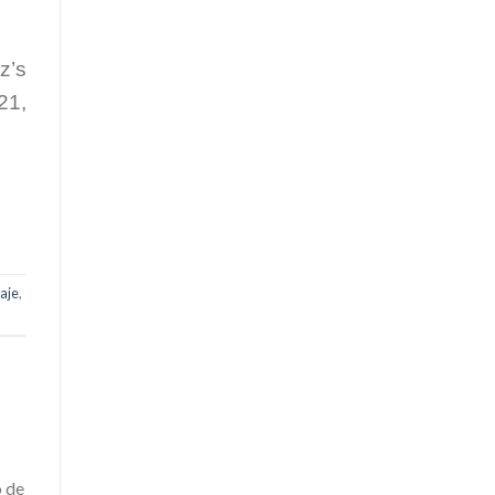
z’s
21,
aje
,
o de