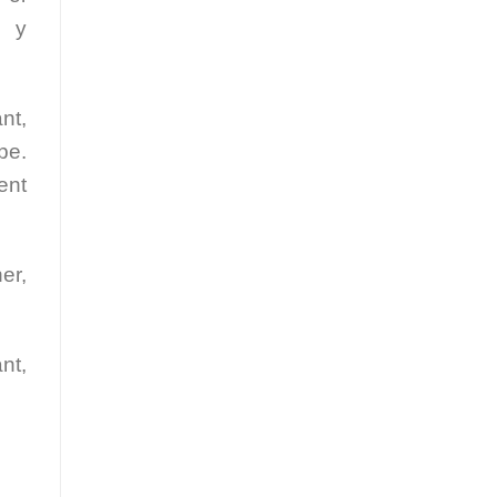
s y
nt,
pe.
ent
er,
nt,