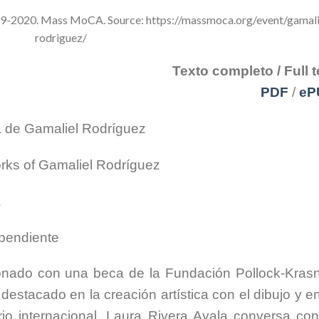
019-2020. Mass MoCA. Source: https://massmoca.org/event/gamali
rodriguez/
Texto completo / Full t
PDF
/
eP
bra de Gamaliel Rodríguez
orks of Gamaliel Rodríguez
a
ependiente
onado con una beca de la Fundación Pollock-Krasn
stacado en la creación artística con el dibujo y en
io internacional. Laura Rivera Ayala conversa con