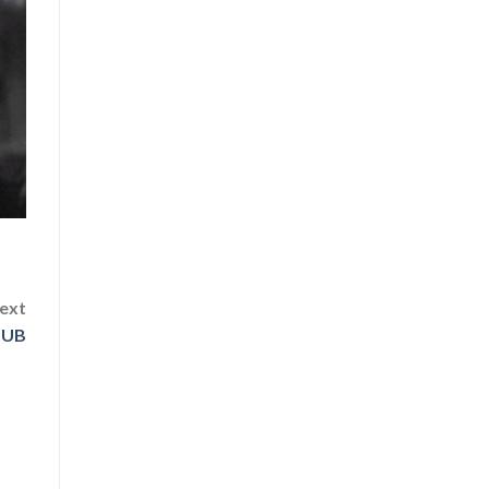
text
PUB