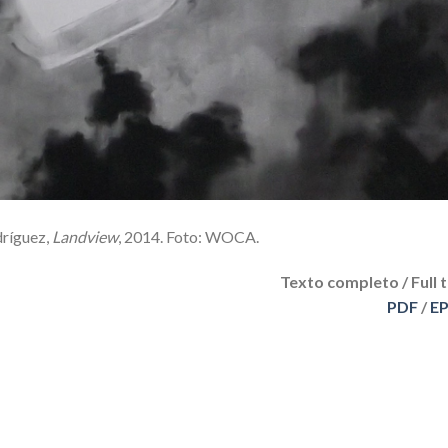
dríguez,
Landview
, 2014. Foto: WOCA.
Texto completo / Full 
PDF
/
E