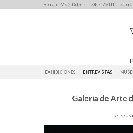
Skip
Acerca de Visión Doble
ISSN 2375-1118
Suscríb
to
content
EXHIBICIONES
ENTREVISTAS
MUSE
Galería de Arte 
POSTED ON