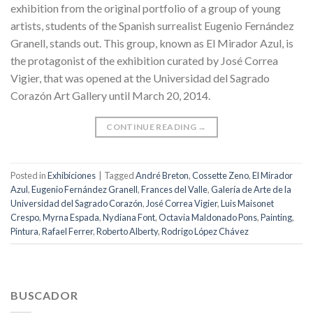
exhibition from the original portfolio of a group of young
artists, students of the Spanish surrealist Eugenio Fernández
Granell, stands out. This group, known as El Mirador Azul, is
the protagonist of the exhibition curated by José Correa
Vigier, that was opened at the Universidad del Sagrado
Corazón Art Gallery until March 20, 2014.
CONTINUE READING
→
Posted in
Exhibiciones
|
Tagged
André Breton
,
Cossette Zeno
,
El Mirador
Azul
,
Eugenio Fernández Granell
,
Frances del Valle
,
Galería de Arte de la
Universidad del Sagrado Corazón
,
José Correa Vigier
,
Luis Maisonet
Crespo
,
Myrna Espada
,
Nydiana Font
,
Octavia Maldonado Pons
,
Painting
,
Pintura
,
Rafael Ferrer
,
Roberto Alberty
,
Rodrigo López Chávez
BUSCADOR