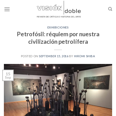
Skip
to
content
EXHIBICIONES
Petrofósil: réquiem por nuestra
civilización petrolífera
POSTED ON
SEPTEMBER 15, 2016
BY
HIROMI SHIBA
15
Sep