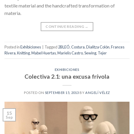
textile material and the handcrafted transformation of
materia.
CONTINUE READING
→
Posted in
Exhibiciones
|
Tagged
2BLEÓ
,
Costura
,
Dialitza Colón
,
Frances
Rivera
,
Knitting
,
Mabel Huertas
,
Marielis Castro
,
Sewing
,
Tejer
EXHIBICIONES
Colectiva 2.1: una excusa frívola
POSTED ON
SEPTEMBER 15, 2013
BY
ANGELÍ VÉLEZ
15
Sep