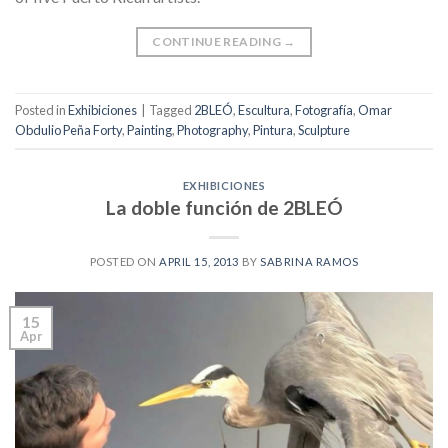
CONTINUE READING
→
Posted in
Exhibiciones
|
Tagged
2BLEÓ
,
Escultura
,
Fotografía
,
Omar
Obdulio Peña Forty
,
Painting
,
Photography
,
Pintura
,
Sculpture
EXHIBICIONES
La doble función de 2BLEÓ
POSTED ON
APRIL 15, 2013
BY
SABRINA RAMOS
15
Apr