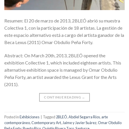
Resumen: El 20 de marzo de 2013, 2BLEÓ abrió su muestra
Colectiva 1, con la participación de 18 artistas. La gestión de
este espacio alternativo está a cargo del artista ganador de la
Beca Lexus (2011) Omar Obdulio Peña Forty.
Abstract: On March 20th, 2013, 2BLEÓ opened the
exhibition Collective 1, which included eighteen artists. This
alternative exhibition space is managed by Omar Obdulio
Peña Forty, an artist awarded the Lexus Grant for the Arts
(2011).
CONTINUE READING
→
Posted in
Exhibiciones
|
Tagged
2BLEÓ
,
Abdiel Segarra Ríos
,
arte
contemporáneo
,
Contemporary Art
,
Jaime y Javier Suárez
,
Omar Obdulio
Peña Forty
,
Puerto Rico
,
Quintín Rivera Toro
,
Santurce