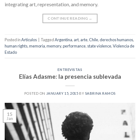
integrating art, representation, and memory.
CONTINUE READING
→
Posted in
Artículos
|
Tagged
Argentina
,
art
,
arte
,
Chile
,
derechos humanos
,
human rights
,
memoria
,
memory
,
performance
,
state violence
,
Violencia de
Estado
ENTREVISTAS
Elías Adasme: la presencia sublevada
POSTED ON
JANUARY 15, 2015
BY
SABRINA RAMOS
15
Jan