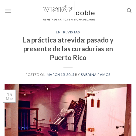
Skip
to
content
ENTREVISTAS
La práctica atrevida: pasado y
presente de las curadurías en
Puerto Rico
POSTED ON
MARCH 15, 2015
BY
SABRINA RAMOS
15
Mar