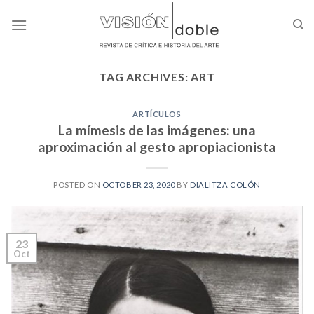
Skip
to
content
TAG ARCHIVES:
ART
ARTÍCULOS
La mímesis de las imágenes: una
aproximación al gesto apropiacionista
POSTED ON
OCTOBER 23, 2020
BY
DIALITZA COLÓN
23
Oct