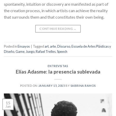
spontaneity, intuition or discovery are manifested as part of
the creation process, in which artists can achieve the reality
that surrounds them and that constitutes their own being.
CONTINUE READING
→
Posted in
Ensayos
|
Tagged
art
,
arte
,
Discurso
,
Escuela de Artes Plásticas y
Diseño
,
Game
,
Juego
,
Rafael Trelles
,
Speech
ENTREVISTAS
Elías Adasme: la presencia sublevada
POSTED ON
JANUARY 15, 2015
BY
SABRINA RAMOS
15
Jan