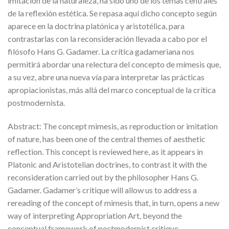
imitación de la naturaleza, ha sido uno de los temas centrales
de la reflexión estética. Se repasa aquí dicho concepto según
aparece en la doctrina platónica y aristotélica, para
contrastarlas con la reconsideración llevada a cabo por el
filósofo Hans G. Gadamer. La crítica gadameriana nos
permitirá abordar una relectura del concepto de mímesis que,
a su vez, abre una nueva vía para interpretar las prácticas
apropiacionistas, más allá del marco conceptual de la crítica
postmodernista.
Abstract: The concept mimesis, as reproduction or imitation
of nature, has been one of the central themes of aesthetic
reflection. This concept is reviewed here, as it appears in
Platonic and Aristotelian doctrines, to contrast it with the
reconsideration carried out by the philosopher Hans G.
Gadamer. Gadamer’s critique will allow us to address a
rereading of the concept of mimesis that, in turn, opens a new
way of interpreting Appropriation Art, beyond the
conceptual framework of postmodernist critique.