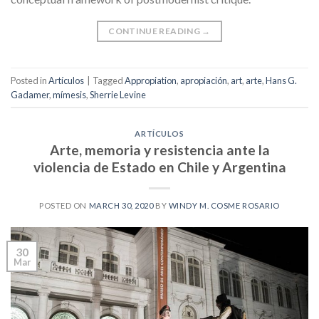
CONTINUE READING
→
Posted in
Artículos
|
Tagged
Appropiation
,
apropiación
,
art
,
arte
,
Hans G.
Gadamer
,
mímesis
,
Sherrie Levine
ARTÍCULOS
Arte, memoria y resistencia ante la
violencia de Estado en Chile y Argentina
POSTED ON
MARCH 30, 2020
BY
WINDY M. COSME ROSARIO
30
Mar