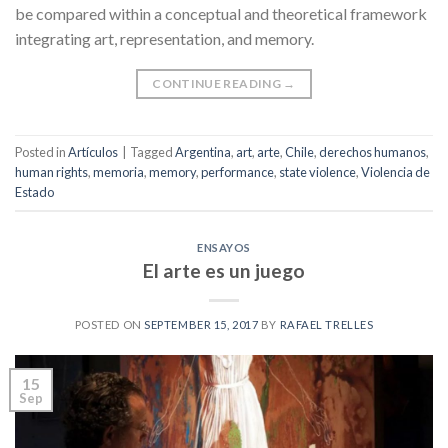
be compared within a conceptual and theoretical framework
integrating art, representation, and memory.
CONTINUE READING
→
Posted in
Artículos
|
Tagged
Argentina
,
art
,
arte
,
Chile
,
derechos humanos
,
human rights
,
memoria
,
memory
,
performance
,
state violence
,
Violencia de
Estado
ENSAYOS
El arte es un juego
POSTED ON
SEPTEMBER 15, 2017
BY
RAFAEL TRELLES
15
Sep