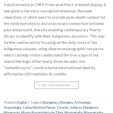
transformation in 1989. From an artifact-oriented display, it
was given a far more conceptual emphasis, the main
objectives of which were to provide an in-depth context for
the exhibited objects and a necessary connection between
past and present, thereby enabling contemporary Puerto
Ricans to identify with their indigenous ancestors. This was
further reinforced by focusing on the daily tasks of the
indigenous peoples, using diverse museographic resources
which can help visitors understand the true scope of our
shared heritage. After nearly three decades, this
“metadiscourse” constructed around national identity
affirmation still maintains its validity.
CONTINUE READING
→
Posted in
English
|
Tagged
Aborigenes
,
Aborigine
,
Archeology
,
Arqueología
,
Carlos Martínez Palmer
,
Ceramic
,
Indieras
,
Manglares
,
Mangroves
,
Museo Arqueológico de Tibes
,
Museografía
,
Museography
,