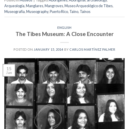
Arqueología
,
Manglares
,
Mangroves
,
Museo Arqueológico de Tibes
,
Museografía
,
Museography
,
Puerto Rico
,
Taino
,
Tainos
ENGLISH
The Tibes Museum: A Close Encounter
POSTED ON
JANUARY 15, 2014
BY
CARLOS MARTÍNEZ PALMER
15
Jan