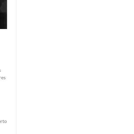
s
res
erto