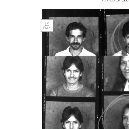
POSTED ON
DEC
15
Dec