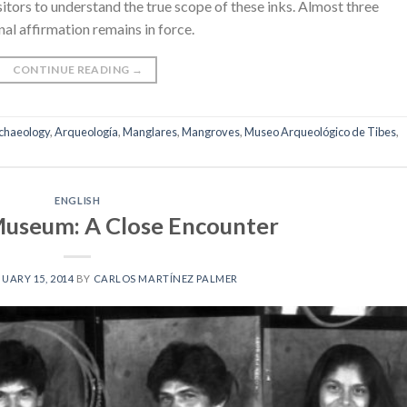
itors to understand the true scope of these inks. Almost three
nal affirmation remains in force.
CONTINUE READING
→
chaeology
,
Arqueología
,
Manglares
,
Mangroves
,
Museo Arqueológico de Tibes
,
ENGLISH
Museum: A Close Encounter
UARY 15, 2014
BY
CARLOS MARTÍNEZ PALMER