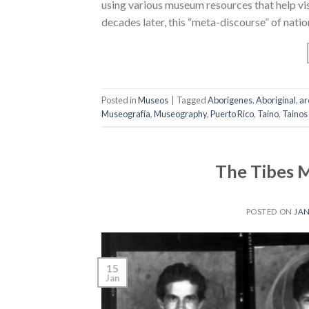
using various museum resources that help vis
decades later, this “meta-discourse” of natio
Posted in
Museos
|
Tagged
Aborigenes
,
Aboriginal
,
ar
Museografía
,
Museography
,
Puerto Rico
,
Taino
,
Tainos
The Tibes 
POSTED ON
JAN
15
Jan