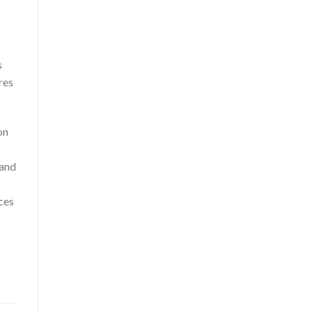
s
res
on
 and
ces