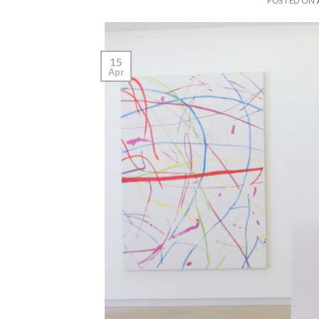
POSTED ON
15
Apr