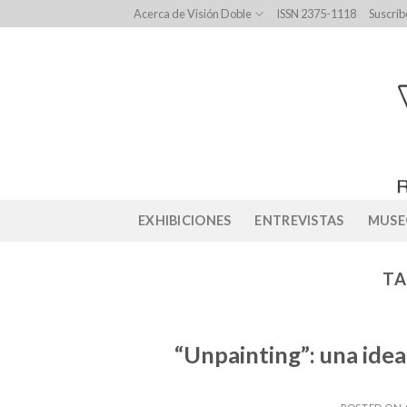
Skip
Acerca de Visión Doble
ISSN 2375-1118
Suscríb
to
content
EXHIBICIONES
ENTREVISTAS
MUSE
TA
“Unpainting”: una idea