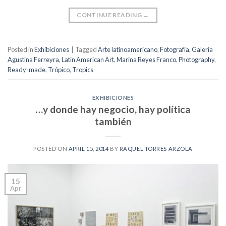
CONTINUE READING
→
Posted in
Exhibiciones
|
Tagged
Arte latinoamericano
,
Fotografía
,
Galería
Agustina Ferreyra
,
Latin American Art
,
Marina Reyes Franco
,
Photography
,
Ready-made
,
Trópico
,
Tropics
EXHIBICIONES
…y donde hay negocio, hay política
también
POSTED ON
APRIL 15, 2014
BY
RAQUEL TORRES ARZOLA
15
Apr