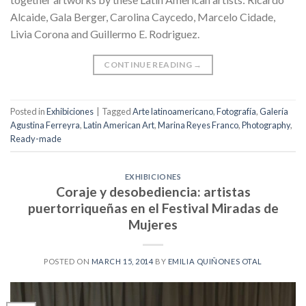
Alcaide, Gala Berger, Carolina Caycedo, Marcelo Cidade,
Livia Corona and Guillermo E. Rodriguez.
CONTINUE READING
→
Posted in
Exhibiciones
|
Tagged
Arte latinoamericano
,
Fotografía
,
Galería
Agustina Ferreyra
,
Latin American Art
,
Marina Reyes Franco
,
Photography
,
Ready-made
EXHIBICIONES
Coraje y desobediencia: artistas
puertorriqueñas en el Festival Miradas de
Mujeres
POSTED ON
MARCH 15, 2014
BY
EMILIA QUIÑONES OTAL