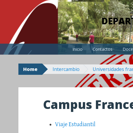
Skip
to
DEPAR
content
Inicio
Contactos
Doce
Home
Intercambio
Universidades fr
Campus France
Viaje Estudiantil