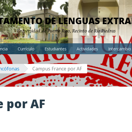
TAMENTO DE LENGUAS EXTRA
Universidad de Puerto Rico, Recinto de Río Piedras
ncia
Currículo
Estudiantes
Actividades
Intercambio
ancófonas
Campus France por AF
 por AF