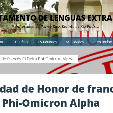
TAMENTO DE LENGUAS EXTRA
Universidad de Puerto Rico, Recinto de Río Piedras
ncia
Currículo
Estudiantes
Actividades
Intercambio
 de francés Pi Delta Phi-Omicron Alpha
dad de Honor de franc
 Phi-Omicron Alpha