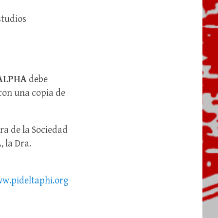
studios
 ALPHA
debe
 con una copia de
ra de la Sociedad
A
, la Dra.
w.pideltaphi.org