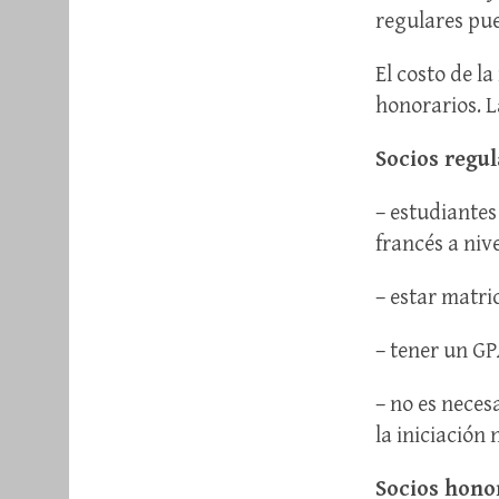
regulares pue
El costo de l
honorarios. L
Socios regul
– estudiante
francés a niv
– estar matri
– tener un GPA
– no es neces
la iniciación 
Socios hono