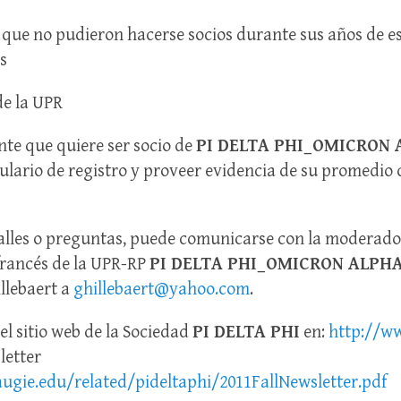
 que no pudieron hacerse socios durante sus años de e
s
de la UPR
te que quiere ser socio de
PI DELTA PHI_OMICRON
mulario de registro y proveer evidencia de su promedio
alles o preguntas, puede comunicarse con la moderado
francés de la UPR-RP
PI DELTA PHI_OMICRON ALPH
llebaert a
ghillebaert@yahoo.com
.
 el sitio web de la Sociedad
PI DELTA PHI
en:
http://ww
letter
ugie.edu/related/pideltaphi/2011FallNewsletter.pdf