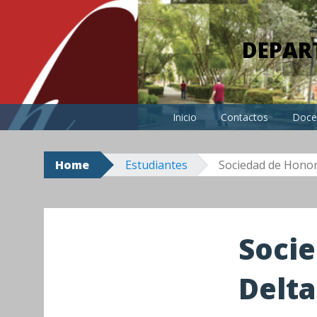
Skip
to
DEPAR
content
Inicio
Contactos
Doce
Home
Estudiantes
Sociedad de Honor
Socie
Delta