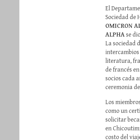
El Departame
Sociedad de 
OMICRON A
ALPHA
se dio
La sociedad 
intercambios 
literatura, f
de francés e
socios cada a
ceremonia de 
Los miembros 
como un certi
solicitar bec
en Chicoutimi
costo del viaj