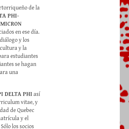
rtorriqueño de la
TA PHI-
-OMICRON
ciados en ese día.
diálogo y los
cultura y la
 para estudiantes
iantes se hagan
para una
PI DELTA PHI
así
riculum vitae, y
sidad de Quebec
atrícula y el
Sólo los socios