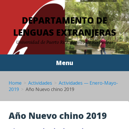
Skip
to
DEPARTAMENTO DE
content
LENGUAS EXTRANJERAS
Universidad de Puerto Rico, Recinto de Río Piedras
Menu
Home
Actividades
Actividades — Enero-Mayo-
2019
Año Nuevo chino 2019
Año Nuevo chino 2019