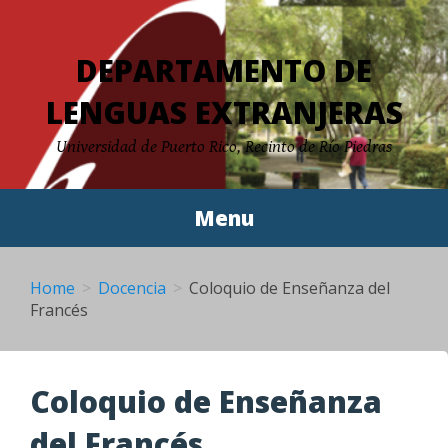
Skip
to
DEPARTAMENTO DE
content
LENGUAS EXTRANJERAS
Universidad de Puerto Rico, Recinto de Río Piedras
Menu
Home
Docencia
Coloquio de Enseñanza del
Francés
Coloquio de Enseñanza
del Francés