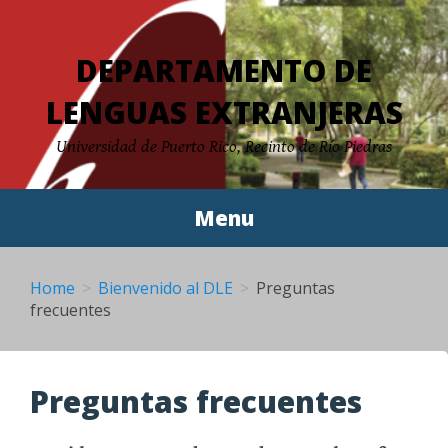
Skip
to
DEPARTAMENTO DE
content
LENGUAS EXTRANJERAS
Universidad de Puerto Rico, Recinto de Río Piedras
Menu
Home
Bienvenido al DLE
Preguntas
frecuentes
Preguntas frecuentes