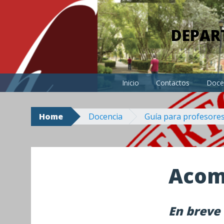
Skip
to
DEPAR
content
Inicio
Contactos
Doce
Home
Docencia
Guía para profesores
Acom
En breve