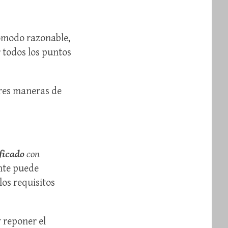
comodo razonable,
 todos los puntos
ores maneras de
ficado
con
ante puede
os requisitos
y reponer el