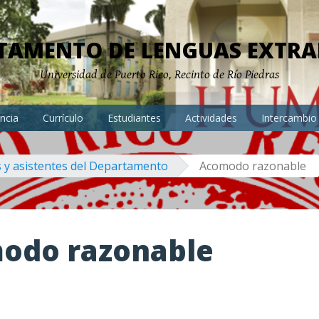
TAMENTO DE LENGUAS EXTRA
Universidad de Puerto Rico, Recinto de Río Piedras
ncia
Currículo
Estudiantes
Actividades
Intercambio
 y asistentes del Departamento
Acomodo razonable
odo razonable