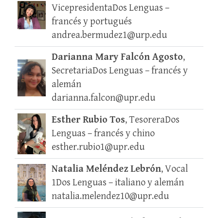
VicepresidentaDos Lenguas –
francés y portugués
andrea.bermudez1@urp.edu
Darianna Mary Falcón Agosto
,
SecretariaDos Lenguas – francés y
alemán
darianna.falcon@upr.edu
Esther Rubio Tos
, TesoreraDos
Lenguas – francés y chino
esther.rubio1@upr.edu
Natalia Meléndez Lebrón
, Vocal
1Dos Lenguas – italiano y alemán
natalia.melendez10@upr.edu