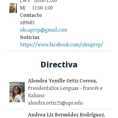
LWV 10:00-12:00
MJ 11:00-1:00
Contacto
x89685
ole.uprrp@gmail.com
Noticias
https://www.facebook.com/oleuprrp/
Directiva
Alondra Yenille Ortiz Correa
,
PresidentaDos Lenguas – francés e
italiano
alondra.ortiz25@upr.edu
Andrea Liz Bermúdez Rodríguez
,