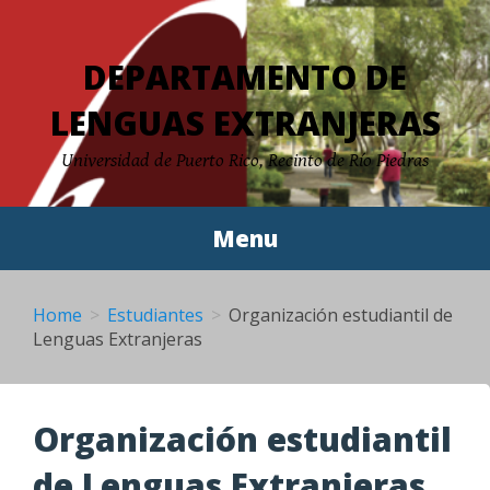
Skip
to
DEPARTAMENTO DE
content
LENGUAS EXTRANJERAS
Universidad de Puerto Rico, Recinto de Río Piedras
Menu
Home
Estudiantes
Organización estudiantil de
Lenguas Extranjeras
Organización estudiantil
de Lenguas Extranjeras