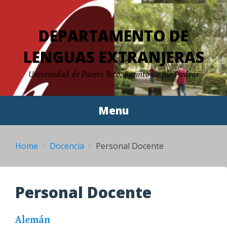
Skip
to
DEPARTAMENTO DE
content
LENGUAS EXTRANJERAS
Universidad de Puerto Rico, Recinto de Río Piedras
Menu
Home
Docencia
Personal Docente
Personal Docente
Alemán