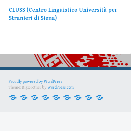
CLUSS (Centro Linguistico Università per
Stranieri di Siena)
Proudly powered by WordPress
Theme: Big Brother by
WordPress.com
.
Inicio
Contactos
Docencia
Currículo
Estudiantes
Actividades
Intercambio
Enlaces
Noticias
útiles