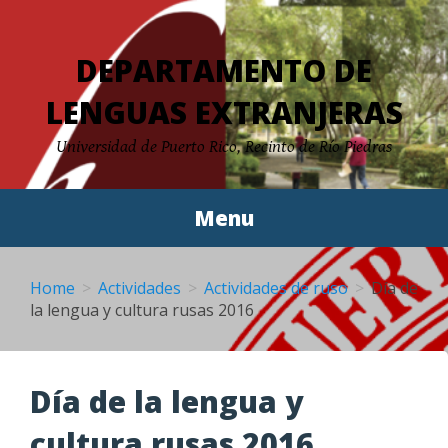
Skip
to
DEPARTAMENTO DE
content
LENGUAS EXTRANJERAS
Universidad de Puerto Rico, Recinto de Río Piedras
Menu
Home
Actividades
Actividades de ruso
Día de
la lengua y cultura rusas 2016
Día de la lengua y
cultura rusas 2016