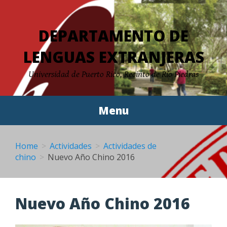
Skip
to
DEPARTAMENTO DE
content
LENGUAS EXTRANJERAS
Universidad de Puerto Rico, Recinto de Río Piedras
Menu
Home
Actividades
Actividades de
chino
Nuevo Año Chino 2016
Nuevo Año Chino 2016