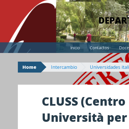
Skip
to
DEPAR
content
Inicio
Contactos
Doce
Home
Intercambio
Universidades ital
CLUSS (Centro 
Università per 