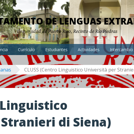
TAMENTO DE LENGUAS EXTRA
Universidad de Puerto Rico, Recinto de Río Piedras
ncia
Currículo
Estudiantes
Actividades
Intercambio
ianas
CLUSS (Centro Linguistico Università per Stranier
Linguistico
Stranieri di Siena)