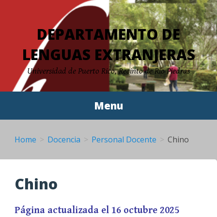
Skip
to
DEPARTAMENTO DE
content
LENGUAS EXTRANJERAS
Universidad de Puerto Rico, Recinto de Río Piedras
Menu
Home
Docencia
Personal Docente
Chino
Chino
Página actualizada el 16 octubre 2025