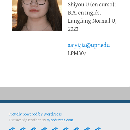
Shiyou U (en curso);
B.A. en Inglés,
Langfang Normal U,
2023
saiyi.jia@upr.edu
LPM307
Proudly powered by WordPress
Theme: Big Brother by
WordPress.com
.