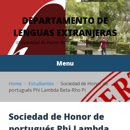
Skip
to
DEPARTAMENTO DE
content
LENGUAS EXTRANJERAS
Universidad de Puerto Rico, Recinto de Río Piedras
Menu
Home
Estudiantes
Sociedad de Honor de
portugués Phi Lambda Beta-Rho Pi
Sociedad de Honor de
portugués Phi Lambda