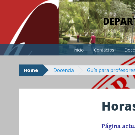
Skip
to
DEPAR
content
Inicio
Contactos
Doce
Home
Docencia
Guía para profesores
Horas
Página actu