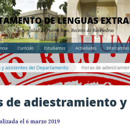
TAMENTO DE LENGUAS EXTRA
Universidad de Puerto Rico, Recinto de Río Piedras
ncia
Currículo
Estudiantes
Actividades
Intercambio
 y asistentes del Departamento
Horas de adiestramien
 de adiestramiento y 
alizada el 6 marzo 2019