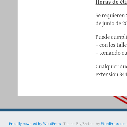
Horas de ét
Se requieren
de junio de 20
Puede cumplir
– con los tall
– tomando cur
Cualquier dud
extensión 844
Proudly powered by WordPress
|
Theme: Big Brother by
WordPress.com