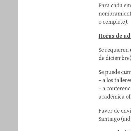
Para cada em
nombramientos
o completo).
Horas de ad
Se requieren
de diciembre
Se puede cump
– a los tallere
– a
conferenci
académica ofr
Favor de envia
Santiago (ai