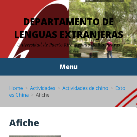
Skip
to
DEPARTAMENTO DE
content
LENGUAS EXTRANJERAS
Universidad de Puerto Rico, Recinto de Río Piedras
Menu
Home
Actividades
Actividades de chino
Esto
es China
Afiche
Afiche