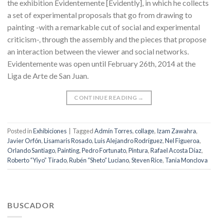
the exhibition Evidentemente [Evidently], in which he collects
a set of experimental proposals that go from drawing to
painting -with a remarkable cut of social and experimental
criticism-, through the assembly and the pieces that propose
an interaction between the viewer and social networks.
Evidentemente was open until February 26th, 2014 at the
Liga de Arte de San Juan.
CONTINUE READING
→
Posted in
Exhibiciones
|
Tagged
Admín Torres
,
collage
,
Izam Zawahra
,
Javier Orfón
,
Lisamaris Rosado
,
Luis Alejandro Rodríguez
,
Nel Figueroa
,
Orlando Santiago
,
Painting
,
Pedro Fortunato
,
Pintura
,
Rafael Acosta Díaz
,
Roberto “Yiyo” Tirado
,
Rubén “Sheto” Luciano
,
Steven Rice
,
Tania Monclova
BUSCADOR