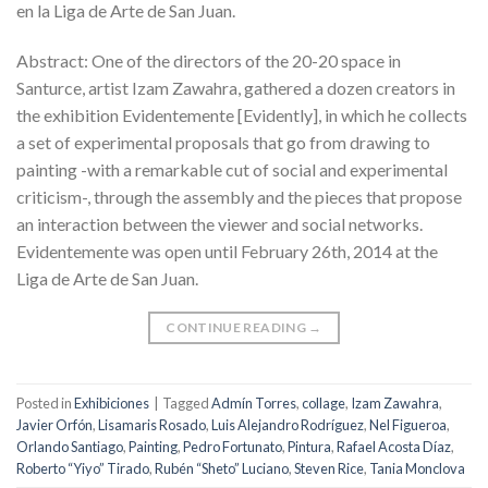
en la Liga de Arte de San Juan.
Abstract: One of the directors of the 20-20 space in
Santurce, artist Izam Zawahra, gathered a dozen creators in
the exhibition Evidentemente [Evidently], in which he collects
a set of experimental proposals that go from drawing to
painting -with a remarkable cut of social and experimental
criticism-, through the assembly and the pieces that propose
an interaction between the viewer and social networks.
Evidentemente was open until February 26th, 2014 at the
Liga de Arte de San Juan.
CONTINUE READING
→
Posted in
Exhibiciones
|
Tagged
Admín Torres
,
collage
,
Izam Zawahra
,
Javier Orfón
,
Lisamaris Rosado
,
Luis Alejandro Rodríguez
,
Nel Figueroa
,
Orlando Santiago
,
Painting
,
Pedro Fortunato
,
Pintura
,
Rafael Acosta Díaz
,
Roberto “Yiyo” Tirado
,
Rubén “Sheto” Luciano
,
Steven Rice
,
Tania Monclova