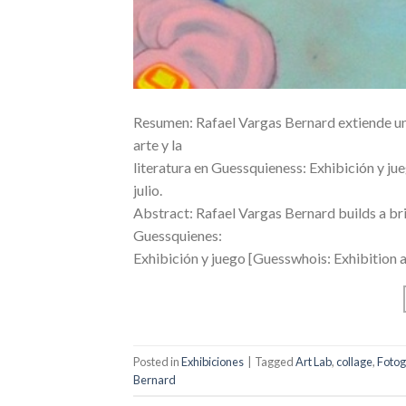
Resumen: Rafael Vargas Bernard extiende un 
arte y la
literatura en Guessquieness: Exhibición y jue
julio.
Abstract: Rafael Vargas Bernard builds a bri
Guessquienes:
Exhibición y juego [Guesswhois: Exhibition an
Posted in
Exhibiciones
|
Tagged
Art Lab
,
collage
,
Fotog
Bernard