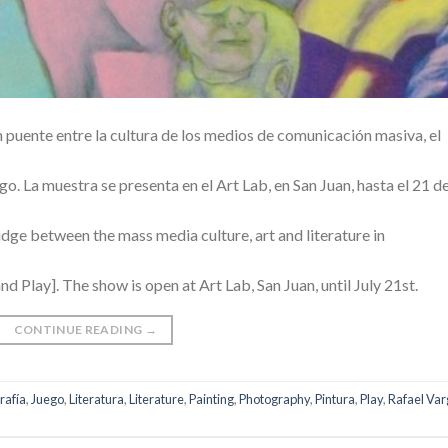
puente entre la cultura de los medios de comunicación masiva, el
go. La muestra se presenta en el Art Lab, en San Juan, hasta el 21 d
dge between the mass media culture, art and literature in
d Play]. The show is open at Art Lab, San Juan, until July 21st.
CONTINUE READING
→
rafía
,
Juego
,
Literatura
,
Literature
,
Painting
,
Photography
,
Pintura
,
Play
,
Rafael Var