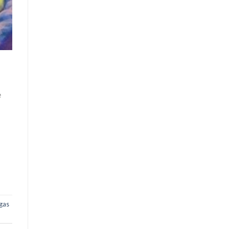
e
gas