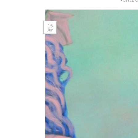
POSTED 
15
Jun