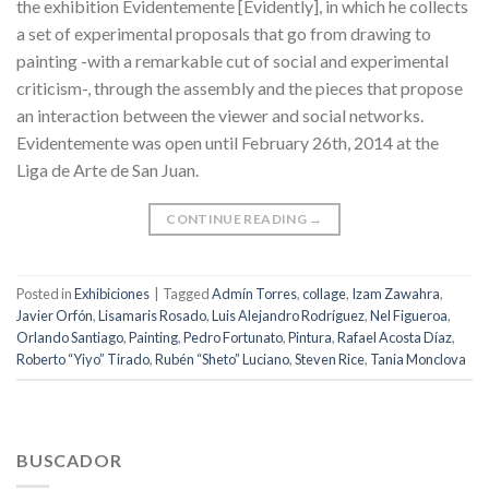
the exhibition Evidentemente [Evidently], in which he collects
a set of experimental proposals that go from drawing to
painting -with a remarkable cut of social and experimental
criticism-, through the assembly and the pieces that propose
an interaction between the viewer and social networks.
Evidentemente was open until February 26th, 2014 at the
Liga de Arte de San Juan.
CONTINUE READING
→
Posted in
Exhibiciones
|
Tagged
Admín Torres
,
collage
,
Izam Zawahra
,
Javier Orfón
,
Lisamaris Rosado
,
Luis Alejandro Rodríguez
,
Nel Figueroa
,
Orlando Santiago
,
Painting
,
Pedro Fortunato
,
Pintura
,
Rafael Acosta Díaz
,
Roberto “Yiyo” Tirado
,
Rubén “Sheto” Luciano
,
Steven Rice
,
Tania Monclova
BUSCADOR