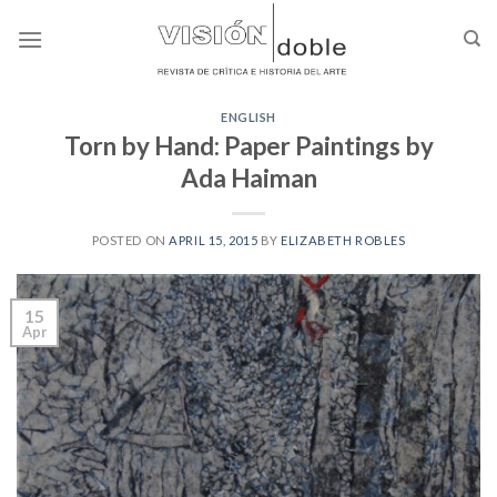
Skip
to
content
ENGLISH
Torn by Hand: Paper Paintings by
Ada Haiman
POSTED ON
APRIL 15, 2015
BY
ELIZABETH ROBLES
15
Apr