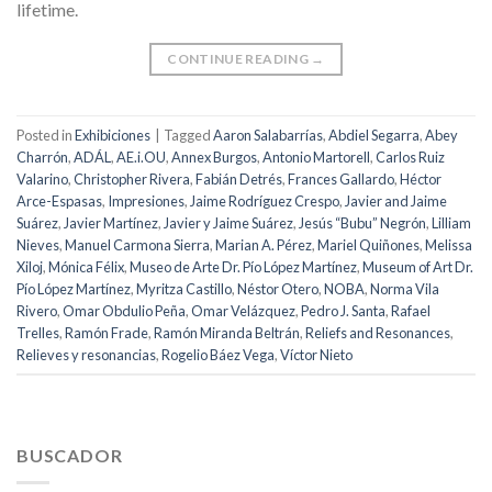
lifetime.
CONTINUE READING
→
Posted in
Exhibiciones
|
Tagged
Aaron Salabarrías
,
Abdiel Segarra
,
Abey
Charrón
,
ADÁL
,
AE.i.OU
,
Annex Burgos
,
Antonio Martorell
,
Carlos Ruiz
Valarino
,
Christopher Rivera
,
Fabián Detrés
,
Frances Gallardo
,
Héctor
Arce-Espasas
,
Impresiones
,
Jaime Rodríguez Crespo
,
Javier and Jaime
Suárez
,
Javier Martínez
,
Javier y Jaime Suárez
,
Jesús “Bubu” Negrón
,
Lilliam
Nieves
,
Manuel Carmona Sierra
,
Marian A. Pérez
,
Mariel Quiñones
,
Melissa
Xiloj
,
Mónica Félix
,
Museo de Arte Dr. Pío López Martínez
,
Museum of Art Dr.
Pío López Martínez
,
Myritza Castillo
,
Néstor Otero
,
NOBA
,
Norma Vila
Rivero
,
Omar Obdulio Peña
,
Omar Velázquez
,
Pedro J. Santa
,
Rafael
Trelles
,
Ramón Frade
,
Ramón Miranda Beltrán
,
Reliefs and Resonances
,
Relieves y resonancias
,
Rogelio Báez Vega
,
Víctor Nieto
BUSCADOR