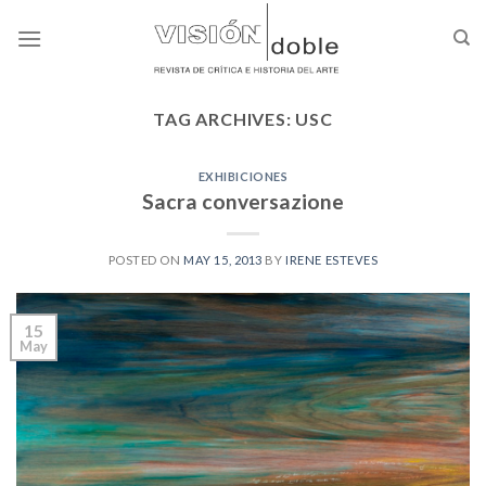
Skip
to
content
TAG ARCHIVES:
USC
EXHIBICIONES
Sacra conversazione
POSTED ON
MAY 15, 2013
BY
IRENE ESTEVES
15
May